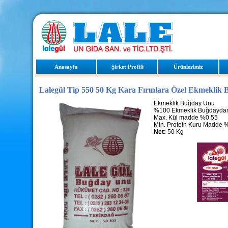
Anasayfa
Şirket Profili
Ürünlerimiz
Lalegül Tip 550 50 Kg Kara Fırınlara Özel Ekmeklik
Ekmeklik Buğday Unu
%100 Ekmeklik Buğdaydan İ
Max. Kül madde %0.55
Min. Protein Kuru Madde 
Net:
50 Kg