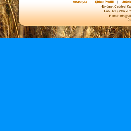
Anasayfa
|
Şirket Profili
|
Ürünl
Hükümet Caddesi Kap
Fab. Tel: (+90) 28
E-mail: info@la