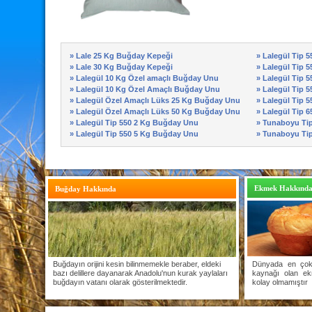
» Lale 25 Kg Buğday Kepeği
» Lalegül Tip 
» Lale 30 Kg Buğday Kepeği
» Lalegül Tip 
» Lalegül 10 Kg Özel amaçlı Buğday Unu
» Lalegül Tip 
» Lalegül 10 Kg Özel Amaçlı Buğday Unu
» Lalegül Tip 
» Lalegül Özel Amaçlı Lüks 25 Kg Buğday Unu
» Lalegül Tip 
» Lalegül Özel Amaçlı Lüks 50 Kg Buğday Unu
» Lalegül Tip 
» Lalegül Tip 550 2 Kg Buğday Unu
» Tunaboyu Ti
» Lalegül Tip 550 5 Kg Buğday Unu
» Tunaboyu Ti
Ekmek Hakkınd
Buğday Hakkında
Buğdayın orijini kesin bilinmemekle beraber, eldeki
Dünyada en çok 
bazı delillere dayanarak Anadolu'nun kurak yaylaları
kaynağı olan ek
buğdayın vatanı olarak gösterilmektedir.
kolay olmamıştır