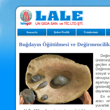
Anasayfa
Şirket Profili
Ürünlerimiz
Buğdayın Öğütülmesi ve Değirmencilik
Değir
üretimin
geçilen 
Değirmen
sosyal ve
olmuştur
aşamay
gösterd
dayanar
En e
aracı or
yuvarlak 