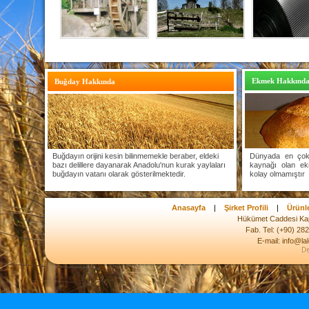
Ekmek Hakkınd
Buğday Hakkında
Buğdayın orijini kesin bilinmemekle beraber, eldeki
Dünyada en çok 
bazı delillere dayanarak Anadolu'nun kurak yaylaları
kaynağı olan ek
buğdayın vatanı olarak gösterilmektedir.
kolay olmamıştır
Anasayfa
|
Şirket Profili
|
Ürünl
Hükümet Caddesi Kap
Fab. Tel: (+90) 28
E-mail: info@la