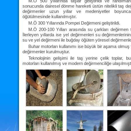
M.Ö 500 yıllarında taşlar geliştirildi ve randımanl
sonucunda dairesel dönme hareketi üstün nitelikli taş değ
değirmenler uzun yıllar ve medeniyetler boyunc
öğütülmesinde kullanılmıştır.
M.Ö 300 Yıllarında Pompei Değirmeni geliştirildi.
M.Ö 200-100 Yılları arasında su çarkları değirmen ta
İlerleyen yıllarda ise yel değirmenleri su değirmenlerin
su ve yel değirmeni ile buğday öğüten yöresel değirmenl
Buhar motorları kullanımı ise büyük bir aşama olmu
değirmenler kurulmuştur.
Teknolojinin gelişimi ile taş yerine çelik toplar, b
motorları kullanılmış ve modern değirmenciliğe ulaşılmıştı