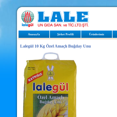
Anasayfa
Şirket Profili
Ürünlerimiz
Lalegül 10 Kg Özel Amaçlı Buğday Unu