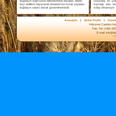
Buğdayın orijini kesin bilinmemekle beraber, eldeki
Dünyada en çok 
bazı delillere dayanarak Anadolu'nun kurak yaylaları
kaynağı olan ek
buğdayın vatanı olarak gösterilmektedir.
kolay olmamıştır
Anasayfa
|
Şirket Profili
|
Ürünl
Hükümet Caddesi Kap
Fab. Tel: (+90) 28
E-mail: info@la