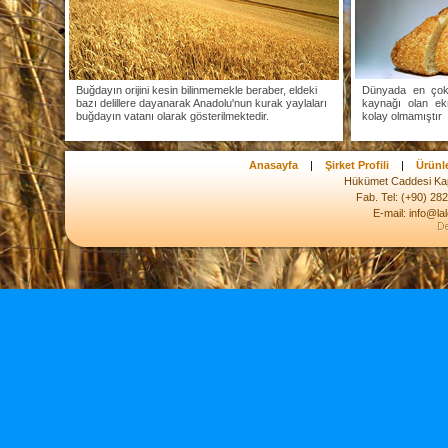
Buğdayın orijini kesin bilinmemekle beraber, eldeki
Dünyada en çok 
bazı delillere dayanarak Anadolu'nun kurak yaylaları
kaynağı olan ek
buğdayın vatanı olarak gösterilmektedir.
kolay olmamıştır
Anasayfa
|
Şirket Profili
|
Ürünl
Hükümet Caddesi Kap
Fab. Tel: (+90) 28
E-mail: info@la