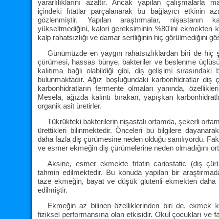
yararlılıklarını azaltır. Ancak yapılan çalışmalarl
içindeki fıtatlar parçalanarak bu bağlayıcı etkinin 
gözlenmiştir. Yapılan araştırmalar, nişastanın k
yükseltmediğini, kalori gereksiminin %80'ini ekmekten 
kalp rahatsızlığı ve damar sertliğinin hiç görülmediğini gös
Günümüzde en yaygın rahatsızlıklardan biri de hiç 
çürümesi, hassas bünye, bakteriler ve beslenme üçlüsünü
kalıtıma bağlı olabildiği gibi, diş gelişimi sırasındak
bulunmaktadır. Ağız boşluğundaki karbonhidratlar diş 
karbonhidratların fermente olmaları yanında, özellikler
Mesela, ağızda kalıntı bırakan, yapışkan karbonhidratl
organik asit üretirler.
Tükrükteki bakterilerin nişastalı ortamda, şekerli orta
ürettikleri bilinmektedir. Önceleri bu bilgilere dayanara
daha fazla diş çürümesine neden olduğu sanılıyordu. Fak
ve esmer ekmeğin diş çürümelerine neden olmadığını ort
Aksine, esmer ekmekte fıtatin cariostatic (diş çür
tahmin edilmektedir. Bu konuda yapılan bir araştırmada
taze ekmeğin, bayat ve düşük glutenli ekmekten daha a
edilmiştir.
Ekmeğin az bilinen özelliklerinden biri de, ekmek
fiziksel performansına olan etkisidir. Okul çocukları ve fa