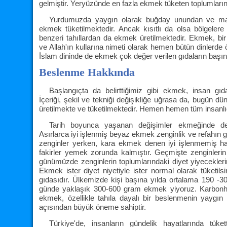
gelmiştir. Yeryüzünde en fazla ekmek tüketen toplumları
Yurdumuzda yaygın olarak buğday unundan ve ma
ekmek tüketilmektedir. Ancak kısıtlı da olsa bölgelere
benzeri tahıllardan da ekmek üretilmektedir. Ekmek, bir
ve Allah'ın kullarına nimeti olarak hemen bütün dinlerde 
İslam dininde de ekmek çok değer verilen gıdaların başın
Beslenme Hakkında
Başlangıçta da belirttiğimiz gibi ekmek, insan gıd
İçeriği, şekil ve tekniği değişikliğe uğrasa da, bugün dü
üretilmekte ve tüketilmektedir. Hemen hemen tüm insanlığ
Tarih boyunca yaşanan değişimler ekmeğinde de
Asırlarca iyi işlenmiş beyaz ekmek zenginlik ve refahın
zenginler yerken, kara ekmek denen iyi işlenmemiş 
fakirler yemek zorunda kalmıştır. Geçmişte zenginleri
günümüzde zenginlerin toplumlarındaki diyet yiyecekler
Ekmek ister diyet niyetiyle ister normal olarak tüketils
gıdasıdır. Ülkemizde kişi başına yılda ortalama 190 -30
günde yaklaşık 300-600 gram ekmek yiyoruz. Karbonhi
ekmek, özellikle tahıla dayalı bir beslenmenin yaygı
açısından büyük öneme sahiptir.
Türkiye'de, insanların gündelik hayatlarında tüket