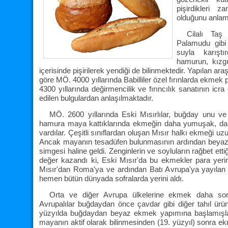
pişirdikleri 
olduğunu anlamı
Cilalı Taş
Palamudu gibi b
suyla karıştı
hamurun, kızgı
içerisinde pişirilerek yendiği de bilinmektedir. Yapılan ara
göre MÖ. 4000 yıllarında Babilliler özel fırınlarda ekmek p
4300 yıllarında değirmencilik ve fırıncılık sanatının icra 
edilen bulgulardan anlaşılmaktadır.
MÖ. 2600 yıllarında Eski Mısırlılar, buğday unu ve
hamura maya kattıklarında ekmeğin daha yumuşak, dah
vardılar. Çeşitli sınıflardan oluşan Mısır halkı ekmeği u
Ancak mayanın tesadüfen bulunmasının ardından beyaz
simgesi haline geldi. Zenginlerin ve soyluların rağbet et
değer kazandı ki, Eski Mısır'da bu ekmekler para yerin
Mısır'dan Roma'ya ve ardından Batı Avrupa'ya yayılan
hemen bütün dünyada sofralarda yerini aldı.
Orta ve diğer Avrupa ülkelerine ekmek daha sonr
Avrupalılar buğdaydan önce çavdar gibi diğer tahıl ürün
yüzyılda buğdaydan beyaz ekmek yapımına başlamışlar
mayanın aktif olarak bilinmesinden (19. yüzyıl) sonra ek