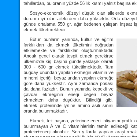
tahıllardan, bu oranın yüzde 56'lık kısmı yalnız başına 
Sosyo-ekonomik düzeyi düşük olan ailelerde ekme
durumu iyi olan ailelerden daha yüksektir. Orta düzey
günde ortalama 550 gr, ağır bedenen çalışan inşaat iş
ekmek tüketmektedir.
Bütün bunların yanında, kültür ve eğitim
farklılıkları da ekmek tüketimini doğrudan
etkilemekte ve farklılıklar oluşturmaktadır.
Ancak genel olarak tespit etmek gerekirse
ülkemizde kişi başına günde yaklaşık olarak
300 - 600 gr ekmek tüketilmektedir. Tam
buğday unundan yapılan ekmeğin vitamin ve
mineral içeriği, beyaz undan yapılan ekmeğe
göre daha yüksektir. Aynı zamanda posası
da daha fazladır. Bunun yanında kepekli ve
çavdar ekmeğinin enerji değeri beyaz
ekmekten daha düşüktür. Bilindiği gibi,
ekmek proteininde lysine amino asiti sınırlı
oranda bulunmaktadır.
Ekmek, tek başına, yeterince enerji ihtiyacını prati
bulunmayan A ve C vitaminlerinin temin edileceği katı
protein+enerji alınabilir. Son yıllarda yapılan araştırma