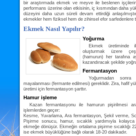
bir araştırmada ekmek ve meyve ile beslenen işçilerin
performans üzerine olan etkisinin, iç kısmından daha y
düzeyini daha uzun süreli devam ettirdiği anlaşılmışt
ekmekler hem fiziksel hem de zihinsel efor sarfedenlere t
Ekmek Nasıl Yapılır?
Yoğurma
Ekmek üretiminde i
oluşturmak üzere çeşi
(hamurun) her tarafına a
kazandıracak şekilde yoğru
Fermantasyon
Yoğurmadan sonra 
mayalanması (fermante edilmesi) gereklidir. Zira, hafif yü
üretimi için fermantasyon şarttır.
Hamur işleme
Kazan fermantasyonu ile hamurun pişirilmesi a
işlemlerden geçer:
Kesme, Yuvarlama, Ara fermantasyon, Şekil verme, S
Pişirme sonucu, hamur, sıcaklık yardımıyla kolayca 
ekmeğe dönüşür. Ekmeğin ortalama pişirme sıcaklığı 22
ise ekmek büyüklüğüne bağlı olarak 18-20 dakikadır.