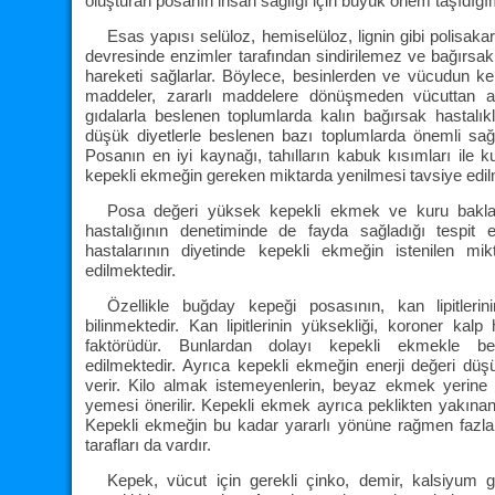
oluşturan posanın insan sağlığı için büyük önem taşıdığım
Esas yapısı selüloz, hemiselüloz, lignin gibi polisaka
devresinde enzimler tarafından sindirilemez ve bağırsakl
hareketi sağlarlar. Böylece, besinlerden ve vücudun ken
maddeler, zararlı maddelere dönüşmeden vücuttan at
gıdalarla beslenen toplumlarda kalın bağırsak hastalı
düşük diyetlerle beslenen bazı toplumlarda önemli sağl
Posanın en iyi kaynağı, tahılların kabuk kısımları ile ku
kepekli ekmeğin gereken miktarda yenilmesi tavsiye edil
Posa değeri yüksek kepekli ekmek ve kuru baklagil
hastalığının denetiminde de fayda sağladığı tespit 
hastalarının diyetinde kepekli ekmeğin istenilen m
edilmektedir.
Özellikle buğday kepeği posasının, kan lipitlerin
bilinmektedir. Kan lipitlerinin yüksekliği, koroner kalp 
faktörüdür. Bunlardan dolayı kepekli ekmekle be
edilmektedir. Ayrıca kepekli ekmeğin enerji değeri düş
verir. Kilo almak istemeyenlerin, beyaz ekmek yerin
yemesi önerilir. Kepekli ekmek ayrıca peklikten yakınanl
Kepekli ekmeğin bu kadar yararlı yönüne rağmen fazla 
tarafları da vardır.
Kepek, vücut için gerekli çinko, demir, kalsiyum gi