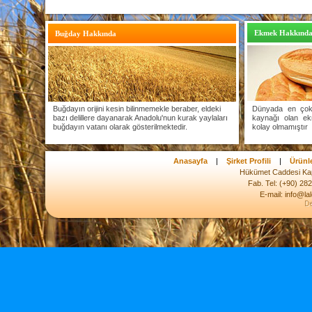
Ekmek Hakkınd
Buğday Hakkında
Buğdayın orijini kesin bilinmemekle beraber, eldeki
Dünyada en çok 
bazı delillere dayanarak Anadolu'nun kurak yaylaları
kaynağı olan ek
buğdayın vatanı olarak gösterilmektedir.
kolay olmamıştır
Anasayfa
|
Şirket Profili
|
Ürünl
Hükümet Caddesi Kap
Fab. Tel: (+90) 28
E-mail: info@la