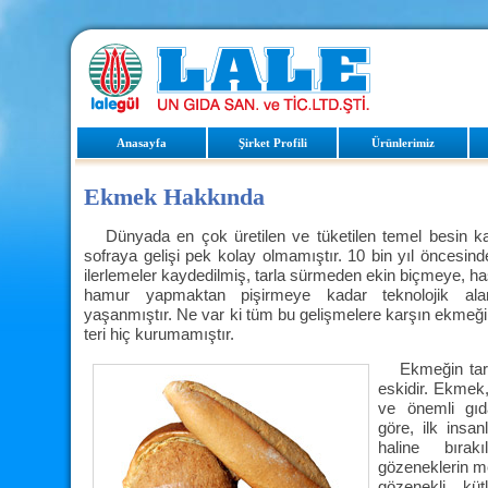
Anasayfa
Şirket Profili
Ürünlerimiz
Ekmek Hakkında
Dünyada en çok üretilen ve tüketilen temel besin k
sofraya gelişi pek kolay olmamıştır. 10 bin yıl önces
ilerlemeler kaydedilmiş, tarla sürmeden ekin biçmeye, 
hamur yapmaktan pişirmeye kadar teknolojik al
yaşanmıştır. Ne var ki tüm bu gelişmelere karşın ekmeğ
teri hiç kurumamıştır.
Ekmeğin tari
eskidir. Ekmek,
ve önemli gıd
göre, ilk insan
haline bırak
gözeneklerin m
gözenekli küt